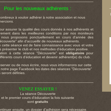
Pour les nouveaux adhérents :
ombreux à vouloir adhérer à notre association et nous
mercions.
our assurer la qualité des cours donnés à nos adhérents et
rement dans les meilleures conditions par nos moniteurs
, nous proposons ponctuellement en cours d'année des
couverte" afin d'accueillir de nouveaux adhérents.
de cette séance est de faire connaissance avec vous et votre
s présenter le club et nos méthodes d'éducation positive.
pation à cette séance "Découverte" est
obligatoire
pour
différents cours d'éducation et devenir adhérent(e) du club.
réserver ou de nous écrire, nous vous informerons sur cette
r notre page Facebook les dates des séances "Découverte"
 seront définies.
VENEZ ESSAYER !
La séance Découverte
et le premier cours d'éducation la fois suivante
sont
gratuits
ntinuer ensuite, un dossier d'adhésion sera nécessaire.