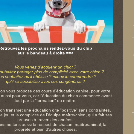
Retrouvez les prochains rendez-vous du club
sur le bandeau à droite ==>
Vous venez d'acquérir un chiot ?
ouhaitez partager plus de complicité avec votre chien ?
us souhaitez qu'il obéisse ? mieux le comprendre ?
qu'il se sociabilise avec ses congénères ?
ion vous propose des cours d'éducation canine, pour votre
 aussi pour vous, car l'éducation du chien commence avant
tout par la "formation" du maître.
ion transmet une éducation dite "positive" sans contraintes,
e jeu et la complicité de l'équipe maître/chien, qui a fait ses
preuves à travers les années.
ansmettons aussi le respect de chacun, maître/animal, la
propreté et bien d'autres choses.