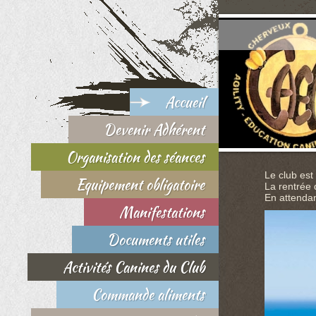
Accueil
Devenir Adhérent
Organisation des séances
Le club est
Equipement obligatoire
La rentrée 
En attendan
Manifestations
Documents utiles
Activités Canines du Club
Commande aliments