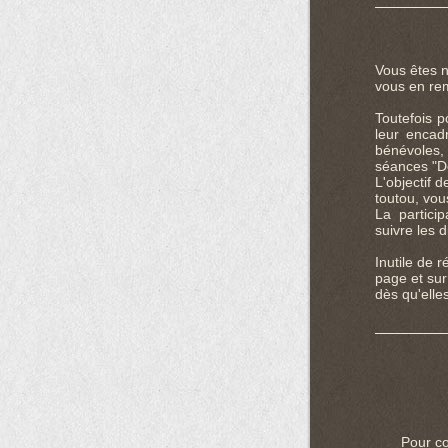
Vous êtes n
vous en re
Toutefois p
leur encad
bénévoles
séances "Dé
L'objectif 
toutou, vou
La partici
suivre les 
Inutile de 
page et su
dès qu'elles
Pour co