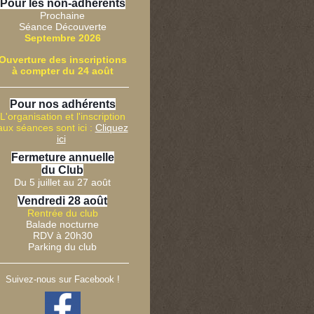
Pour les non-adhérents
Prochaine
Séance Découverte
Septembre 2026
Ouverture des inscriptions
à compter du 24 août
P
our nos adhérents
L'organisation et l'inscription
aux séances sont ici :
Cliquez
ici
Fermeture annuelle
du Club
Du 5 juillet au 27 août
Vendredi 28 août
Rentrée du club
Balade nocturne
RDV à 20h30
Parking du club
Suivez-nous sur Facebook !