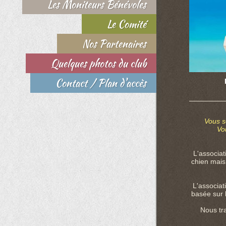
Les Moniteurs Bénévoles
Le Comité
Nos Partenaires
Quelques photos du club
Contact / Plan d'accès
Vous s
Vo
L'associat
chien mais
L'associat
basée sur l
Nous tr