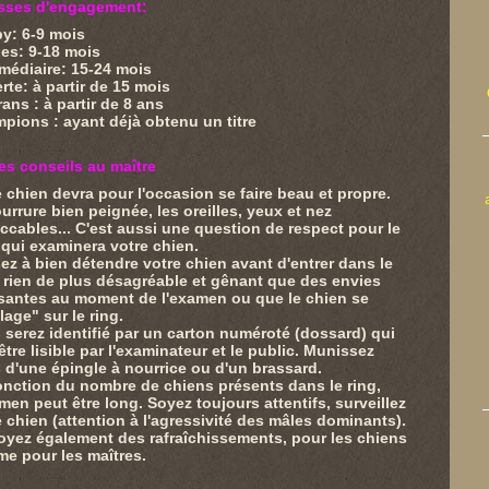
asses d'engagement:
y: 6-9 mois
es: 9-18 mois
rmédiaire: 15-24 mois
rte: à partir de 15 mois
ans : à partir de 8 ans
pions : ayant déjà obtenu un titre
s conseils au maître
e chien devra pour l'occasion se faire beau et propre.
ourrure bien peignée, les oreilles, yeux et nez
ccables... C'est aussi une question de respect pour le
 qui examinera votre chien.
ez à bien détendre votre chien avant d'entrer dans le
; rien de plus désagréable et gênant que des envies
santes au moment de l'examen ou que le chien se
lage" sur le ring.
 serez identifié par un carton numéroté (dossard) qui
être lisible par l'examinateur et le public. Munissez
 d'une épingle à nourrice ou d'un brassard.
onction du nombre de chiens présents dans le ring,
amen peut être long. Soyez toujours attentifs, surveillez
e chien (attention à l'agressivité des mâles dominants).
oyez également des rafraîchissements, pour les chiens
e pour les maîtres.