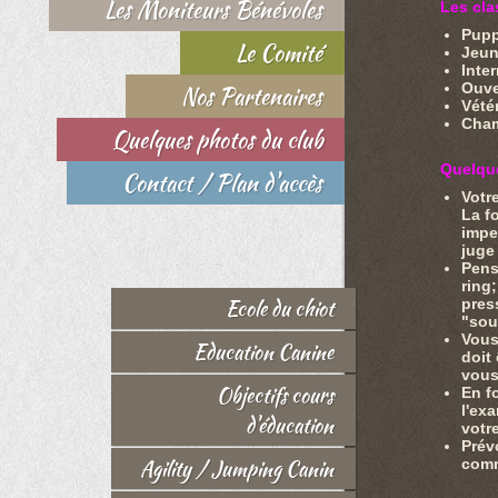
Les Moniteurs Bénévoles
Les cl
Pupp
Le Comité
Jeun
Inte
Ouve
Nos Partenaires
Vétér
Cham
Quelques photos du club
Quelque
Contact / Plan d'accès
Votr
La f
impe
juge
Pens
ring
Ecole du chiot
pres
"sou
Vous
Education Canine
doit 
vous
Objectifs cours
En f
l'ex
d'éducation
votr
Prév
Agility / Jumping Canin
comm