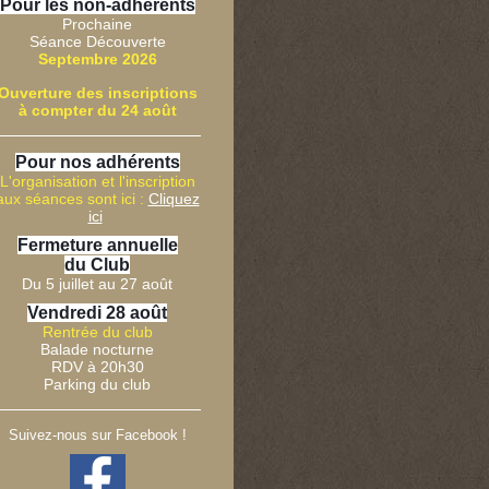
Pour les non-adhérents
Prochaine
Séance Découverte
Septembre 2026
Ouverture des inscriptions
à compter du 24 août
P
our nos adhérents
L'organisation et l'inscription
aux séances sont ici :
Cliquez
ici
Fermeture annuelle
du Club
Du 5 juillet au 27 août
Vendredi 28 août
Rentrée du club
Balade nocturne
RDV à 20h30
Parking du club
Suivez-nous sur Facebook !