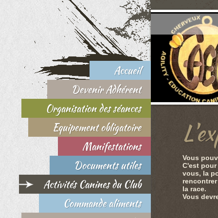
Accueil
Devenir Adhérent
Organisation des séances
L'ex
Equipement obligatoire
Manifestations
Vous pouve
Documents utiles
C'est pour
vous, la p
Activités Canines du Club
rencontrer
la race.
Vous devre
Commande aliments