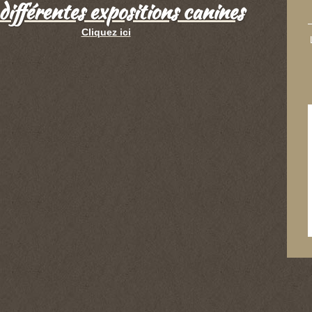
différentes expositions canines
Cliquez ici